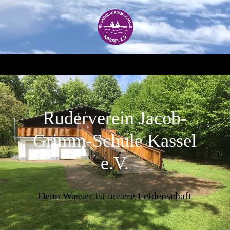
Ruderverein Jacob-
Grimm-Schule Kassel
e.V.
Denn Wasser ist unsere Leidenschaft