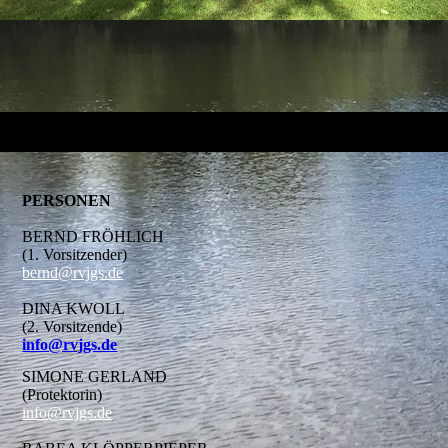
PERSONEN
BERND FRÖHLICH
(1. Vorsitzender)
bernd@rvjgs.de
DINA KWOLL
(2. Vorsitzende)
info@rvjgs.de
SIMONE GERLAND
(Protektorin)
info@rvjgs.de