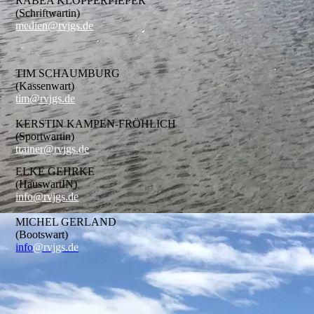
RABEA KLÖPPERPIEPER
(Schriftwartin)
medien@rvjgs.de
TIM SCHAUMBURG
(Kassenwart)
tim@rvjgs.de
KERSTIN KAMPEN-FRÖHLICH
(Sportwartin)
trainer@rvjgs.de
ELKE GEHRKE
(HauswartIN)
info@rvjgs.de
MICHEL GERLAND
(Bootswart)
info
@rvjgs.de